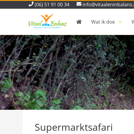
(06) 51 91 00 34
info@vitaaleninbalans.
Wat ik doe
W
Supermarktsafari