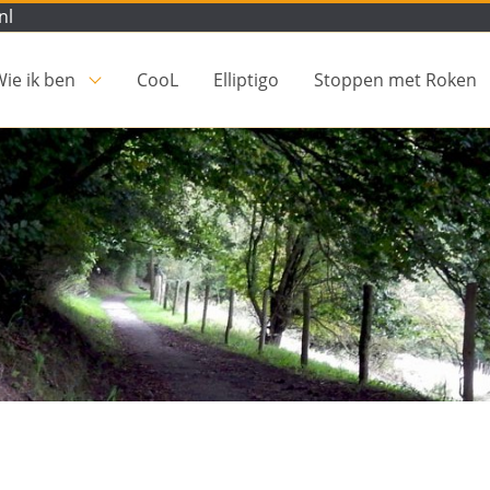
nl
ie ik ben
CooL
Elliptigo
Stoppen met Roken